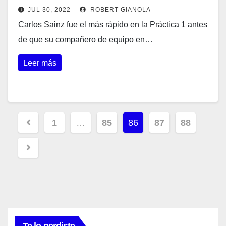
JUL 30, 2022
ROBERT GIANOLA
Carlos Sainz fue el más rápido en la Práctica 1 antes
de que su compañero de equipo en…
Leer más
Paginación
1
…
85
86
87
88
de
entradas