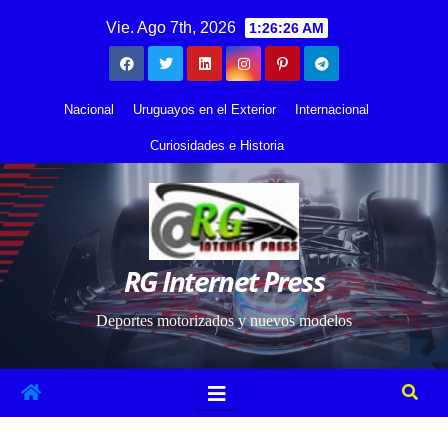
Saltar
contenido
Vie. Ago 7th, 2026
1:26:27 AM
al
contenido
Nacional
Uruguayos en el Exterior
Internacional
Curiosidades e Historia
RG Internet Press
Deportes motorizados y nuevos modelos