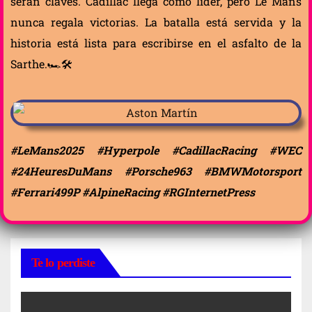
serán claves. Cadillac llega como líder, pero Le Mans
nunca regala victorias. La batalla está servida y la
historia está lista para escribirse en el asfalto de la
Sarthe.🏎️🛠️
#LeMans2025 #Hyperpole #CadillacRacing #WEC
#24HeuresDuMans #Porsche963 #BMWMotorsport
#Ferrari499P #AlpineRacing #RGInternetPress
Te lo perdiste