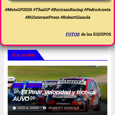
#MotoGP2026 #ThaiGP #BuriramRacing #PedroAcosta
#RGInternetPress #RobertGianola
FOTOS
: de los EQUIPOS
Te lo perdiste
AUVO
NACIONAL
El Pinar, velocidad y técnica
AUVO
AGO 6, 2026
ROBERT GIANOLA