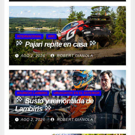
INTERNACIONAL
WRC
Pajari repite en casa
AGO 2, 2026
ROBERT GIANOLA
MAURICIO LAMBIRIS
URUGUAYOS EN EL EXTERIOR
Susto y remontada de
Lambiris
AGO 2, 2026
ROBERT GIANOLA