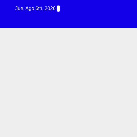
Jue. Ago 6th, 2026
R
G
I
N
T
E
R
N