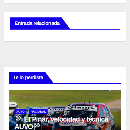
Entrada relacionada
Te lo perdiste
AUVO
NACIONAL
El Pinar, velocidad y técnica
AUVO