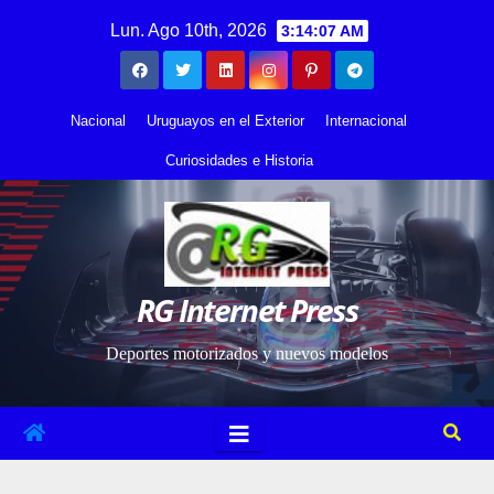
Saltar
contenido
Lun. Ago 10th, 2026
3:14:08 AM
al
contenido
Nacional
Uruguayos en el Exterior
Internacional
Curiosidades e Historia
RG Internet Press
Deportes motorizados y nuevos modelos