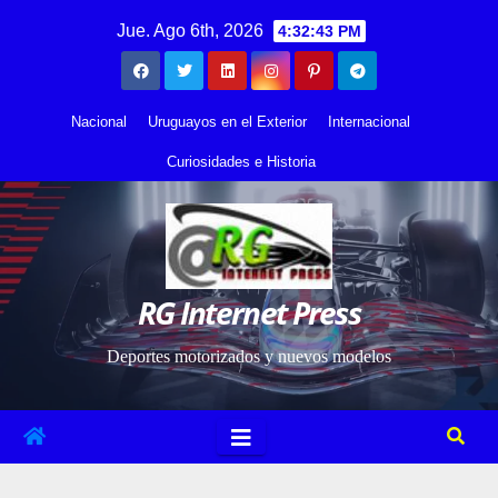
Saltar
contenido
Jue. Ago 6th, 2026
4:32:44 PM
al
contenido
Nacional
Uruguayos en el Exterior
Internacional
Curiosidades e Historia
RG Internet Press
Deportes motorizados y nuevos modelos