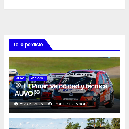
Te lo perdiste
AUVO
NACIONAL
El Pinar, velocidad y técnica
AUVO
AGO 6, 2026
ROBERT GIANOLA