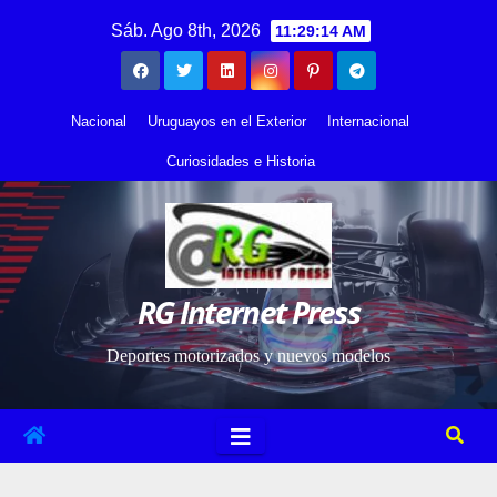
Saltar
contenido
Sáb. Ago 8th, 2026
11:29:15 AM
al
contenido
Nacional
Uruguayos en el Exterior
Internacional
Curiosidades e Historia
RG Internet Press
Deportes motorizados y nuevos modelos