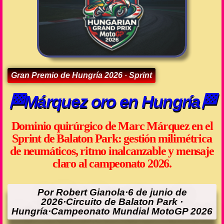
Gran Premio de Hungría 2026 · Sprint
🏁Márquez oro en Hungría🏁
Dominio quirúrgico de Marc Márquez en el
Sprint de Balaton Park: gestión milimétrica
de neumáticos, ritmo inalcanzable y mensaje
claro al campeonato 2026.
Por Robert Gianola·6 de junio de
2026·Circuito de Balaton Park ·
Hungría·Campeonato Mundial MotoGP 2026