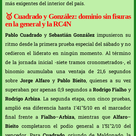
más exigentes del interior del país.
🥇
Cuadrado y González: dominio sin fisuras
en la general y la RC4N
Pablo Cuadrado
y
Sebastián González
impusieron su
ritmo desde la primera prueba especial del sábado y no
cedieron el liderato en ningún momento. Al término
de la jornada inicial -siete tramos cronometrados-, el
binomio acumulaba una ventaja de 21,6 segundos
sobre
Jorge Alfaro
y
Pablo Bieito
, quienes a su vez
superaban por apenas 0,9 segundos a
Rodrigo Fialho
y
Rodrigo Arbiza
. La segunda etapa, con cinco pruebas,
amplió esa diferencia hasta 1’41″5/10 en el marcador
final frente a
Fialho
–
Arbiza
, mientras que
Alfaro
–
Bieito
completaron el podio general a 1’51″2/10 del
vencedor. Para
Cuadrado
, oriundo de Maldonado, la