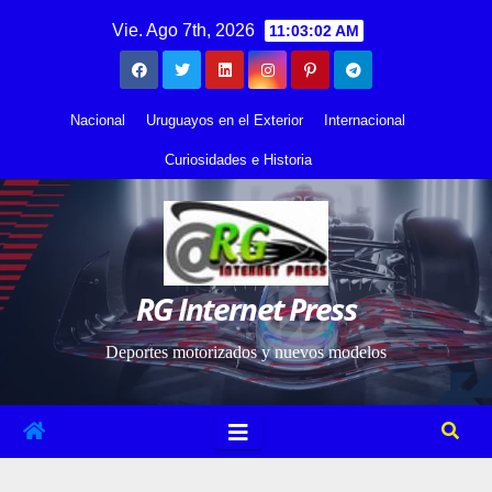
Saltar
contenido
Vie. Ago 7th, 2026
11:03:03 AM
al
contenido
Nacional
Uruguayos en el Exterior
Internacional
Curiosidades e Historia
RG Internet Press
Deportes motorizados y nuevos modelos