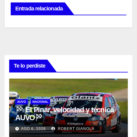
Entrada relacionada
Te lo perdiste
AUVO
NACIONAL
El Pinar, velocidad y técnica
AUVO
AGO 6, 2026
ROBERT GIANOLA