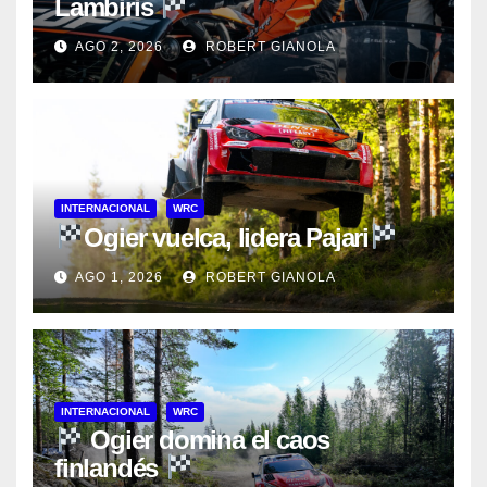
Lambiris
AGO 2, 2026
ROBERT GIANOLA
INTERNACIONAL
WRC
Ogier vuelca, lidera Pajari
AGO 1, 2026
ROBERT GIANOLA
INTERNACIONAL
WRC
Ogier domina el caos
finlandés