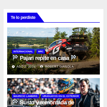
Te lo perdiste
INTERNACIONAL
WRC
Pajari repite en casa
AGO 2, 2026
ROBERT GIANOLA
MAURICIO LAMBIRIS
URUGUAYOS EN EL EXTERIOR
Susto y remontada de