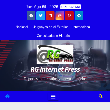
Saltar
contenido
Jue. Ago 6th, 2026
6:59:32 AM
al
contenido
Nacional
Uruguayos en el Exterior
Internacional
Curiosidades e Historia
RG Internet Press
Deportes motorizados y nuevos modelos