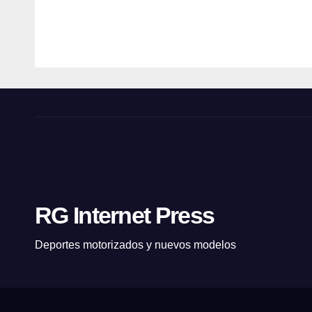
técni
🏁
ROBERT
ROBER
ca
GIANOLA
GIANOL
AUV
O🏁
RG Internet Press
Deportes motorizados y nuevos modelos