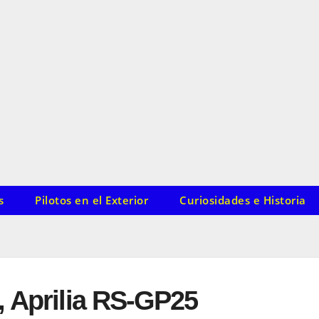
s
Pilotos en el Exterior
Curiosidades e Historia
, Aprilia RS-GP25