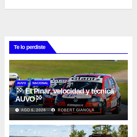
Te lo perdiste
AUVO
NACIONAL
El Pinar, velocidad y técnica
AUVO
AGO 6, 2026
ROBERT GIANOLA