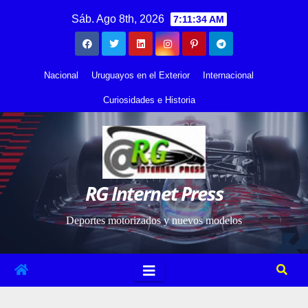
Saltar
contenido
Sáb. Ago 8th, 2026
7:11:35 AM
al
contenido
Nacional
Uruguayos en el Exterior
Internacional
Curiosidades e Historia
RG Internet Press
Deportes motorizados y nuevos modelos