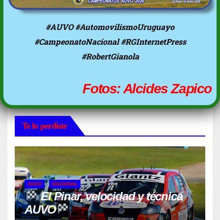
#AUVO #AutomovilismoUruguayo
#CampeonatoNacional #RGInternetPress
#RobertGianola
Fotos: Alcides Zapico
Te lo perdiste
AUVO
NACIONAL
El Pinar, velocidad y técnica
AUVO