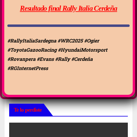
Resultado final Rally Italia Cerdeña
#RallyItaliaSardegna #WRC2025 #Ogier
#ToyotaGazooRacing #HyundaiMotorsport
#Rovanpera #Evans #Rally #Cerdeña
#RGInternetPress
Te lo perdiste