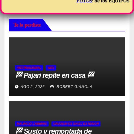
FOTOS
: de los EQUIPOS
Te lo perdiste
INTERNACIONAL
WRC
🏁 Pajari repite en casa 🏁
AGO 2, 2026
ROBERT GIANOLA
MAURICIO LAMBIRIS
URUGUAYOS EN EL EXTERIOR
🏁 Susto y remontada de