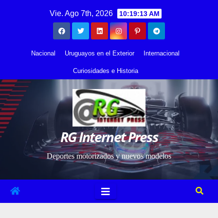
Saltar
contenido
Vie. Ago 7th, 2026
10:19:13 AM
al
contenido
Nacional
Uruguayos en el Exterior
Internacional
Curiosidades e Historia
RG Internet Press
Deportes motorizados y nuevos modelos