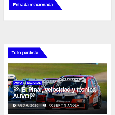
Entrada relacionada
Te lo perdiste
AUVO
NACIONAL
El Pinar, velocidad y técnica
AUVO
AGO 6, 2026
ROBERT GIANOLA