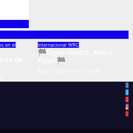
s en el
Internacional
WRC
🏁Ogier vuelca, lidera
tada de
Pajari🏁
Ago 1, 2026
Robert Gianola
a