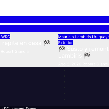
l
WRC
Mauricio Lambiris
Uruguayo
i repite en casa 🏁
Exterior
🏁 Susto y remon
Robert Gianola
Lambiris 🏁
Ago 2, 2026
Robert Gianol
by
RG Internet Press