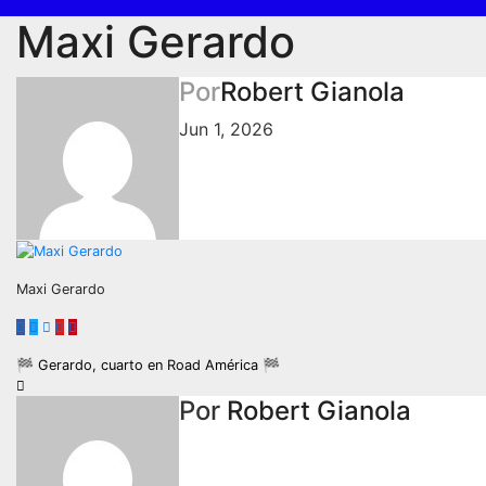
Maxi Gerardo
Por
Robert Gianola
Jun 1, 2026
Maxi Gerardo
Navegación
🏁 Gerardo, cuarto en Road América 🏁
de
Por
Robert Gianola
entradas