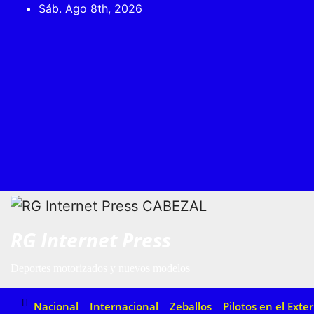
Saltar
contenido
Sáb. Ago 8th, 2026
al
contenido
RG Internet Press
Deportes motorizados y nuevos modelos
Nacional
Internacional
Zeballos
Pilotos en el Exter