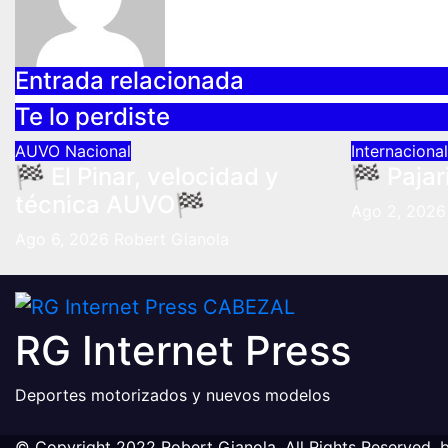
Entrada relacionada
Te lo perdiste
AUVO
Nacional
Internaciona
🏁 El Pinar, velocidad y
🏁 Pajar
técnica AUVO🏁
Ago 2, 2026
Ago 6, 2026
Robert Gianola
RG Internet Press
Deportes motorizados y nuevos modelos
© Copyright 2022 Robert Gianola. All Rights Reserved. 